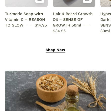
&
with
Anti-
rosemary
Turmeric Soap with
Hair & Beard Growth
Hype
Acne
oil.
Vitamin C – REASON
Oil – SENSE OF
Dark
SENSEOFREASONS
This
TO GLOW
$14.95
GROWTH 50ml
SENS
natural
$34.95
30ml
growth
oil
nourishes,
Shop Now
strengthens,
and
revitalizes
for
fuller
hair
and
a
thicker,
healthier