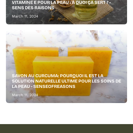
VITAMINE E POUR LA PEAU : À QUOI ÇA SERT ? -
beard.
SENS DES RAISONS
March 11, 2024
SAVON AU CURCUMA: POURQUOI IL EST LA
SOLUTION NATURELLE ULTIME POUR LES SOINS DE
LA PEAU - SENSEOFREASONS
March 11, 2024