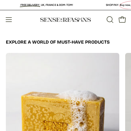
Skip
FREE DELIVERY
:
UK, FRANCE & DOM-TOM!
SHOP PAY:
Buy now, PAY LATE
to
content
Open
Open
OPEN
SEARCH
navigation
BAR
menu
EXPLORE A WORLD OF MUST-HAVE PRODUCTS
Organic
Turmeric
Soap
Bar
with
Vitamin
C
Brightening
&
Anti-
Acne