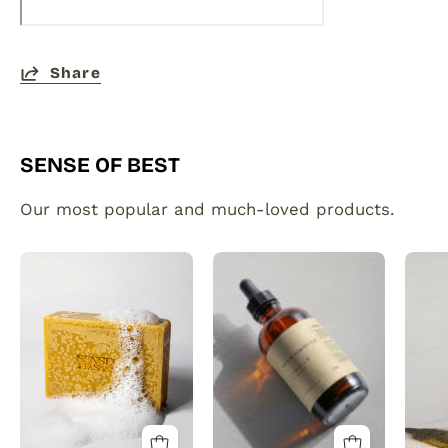
Share
SENSE OF BEST
Our most popular and much-loved products.
Organic
Plant
Turmeric
made
Soap
hair
Bar
and
with
beard
Vitamin
growth
C
serum
Brightening
infused