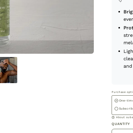
Bri
even
Pro
stre
mela
Ligh
clea
and 
Purchase opt
One-tim
Subscri
About subs
QUANTITY