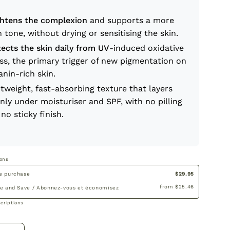
ghtens the complexion
and supports a more
 tone, without drying or sensitising the skin.
tects the skin daily from UV
-induced oxidative
ss, the primary trigger of new pigmentation on
nin-rich skin.
tweight, fast-absorbing texture that layers
nly under moisturiser and SPF, with no pilling
no sticky finish.
ions
$29.95
e purchase
from
$25.46
be and Save / Abonnez-vous et économisez
criptions