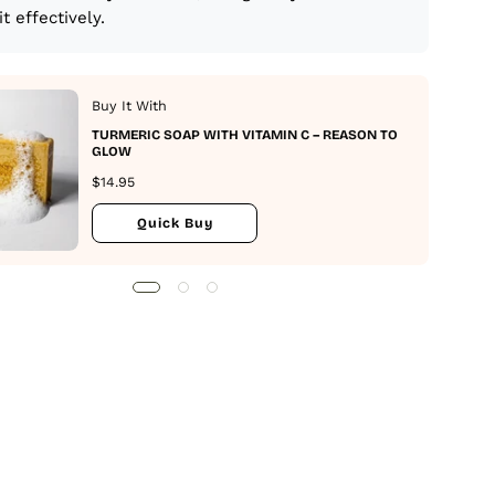
it effectively.
Buy It With
TURMERIC SOAP WITH VITAMIN C – REASON TO
GLOW
$14.95
Quick Buy