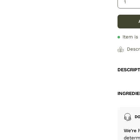
1
Item is
Descr
DESCRIP
INGREDI
DO
We’re 
determ