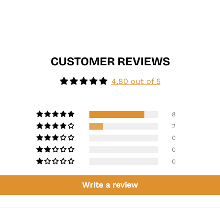
CUSTOMER REVIEWS
4.80 out of 5
8
2
0
0
0
Write a review