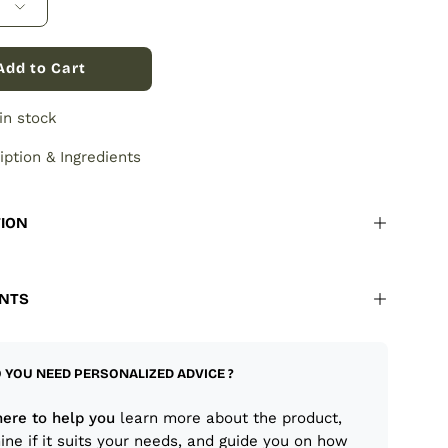
Add to Cart
 in stock
iption & Ingredients
TION
ENTS
 YOU NEED PERSONALIZED ADVICE ?
here to help you
learn more about the product,
ine if it suits your needs, and guide you on how