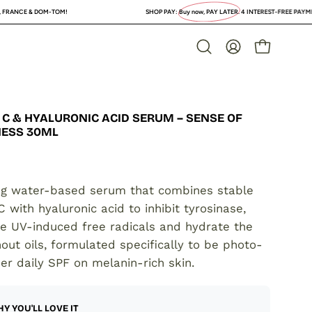
DOM-TOM!
SHOP PAY:
Buy now, PAY LATER
. 4 INTEREST-FREE PAYMENTS or longer
OPEN CAR
Open
MY
search
ACCOUNT
bar
 C & HYALURONIC ACID SERUM – SENSE OF
NESS 30ML
ng water-based serum that combines stable
C with hyaluronic acid to inhibit tyrosinase,
se UV-induced free radicals and hydrate the
hout oils, formulated specifically to be photo-
er daily SPF on melanin-rich skin.
Y YOU'LL LOVE IT