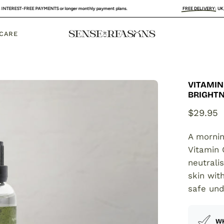
REE PAYMENTS or longer monthly payment plans.
FREE DELIVERY
:
UK, FRANCE & 
 CARE
VITAMIN
Open
BRIGHT
image
lightbox
$29.95
A morni
Vitamin 
neutrali
skin wit
safe und
WH