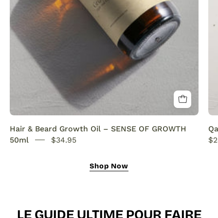
This
natural
growth
oil
nourishes,
strengthens,
and
revitalizes
for
fuller
Hair & Beard Growth Oil – SENSE OF GROWTH
Qa
hair
50ml
$34.95
$2
and
a
Shop Now
thicker,
healthier
beard.
LE GUIDE ULTIME POUR FAIRE