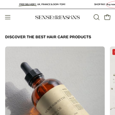
Skip
FREE DELIVERY
:
UK, FRANCE & DOM-TOM!
SHOP PAY:
Buy now, PAY LA
to
content
Open
Open
OPEN
SEARCH
navigation
BAR
menu
DISCOVER THE BEST HAIR CARE PRODUCTS
Plant
made
hair
and
beard
growth
serum
infused
with
rosemary
oil.