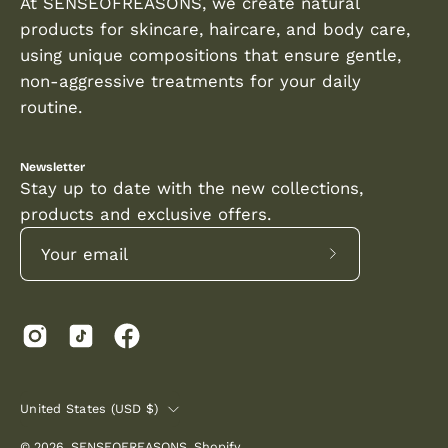
At SENSEOFREASONS, we create natural
products for skincare, haircare, and body care,
using unique compositions that ensure gentle,
non-aggressive treatments for your daily
routine.
Newsletter
Stay up to date with the new collections,
products and exclusive offers.
Subscribe
to
Our
Newsletter
COUNTRY
United States (USD $)
© 2026,
SENSEOFREASONS
.
Shopify
.