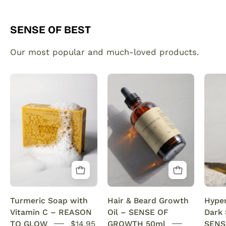
SENSE OF BEST
Our most popular and much-loved products.
Organic
Plant
Turmeric
made
Soap
hair
Bar
and
with
beard
Vitamin
growth
C
serum
Brightening
infused
&
with
Anti-
rosemary
Turmeric Soap with
Hair & Beard Growth
Hype
Acne
oil.
Vitamin C – REASON
Oil – SENSE OF
Dark
SENSEOFREASONS
This
TO GLOW
$14.95
GROWTH 50ml
SENS