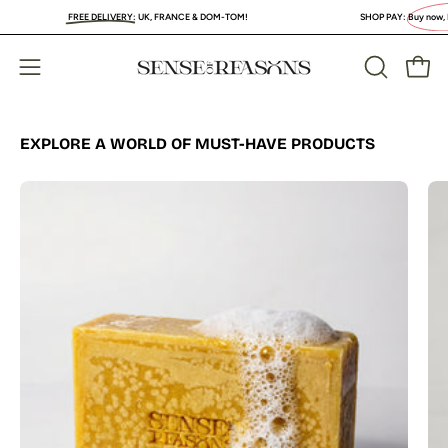
Skip
FREE DELIVERY
:
UK, FRANCE & DOM-TOM!
SHOP PAY:
Buy now, PAY LA
to
content
Open
Open
OPEN
SEARCH
navigation
BAR
menu
EXPLORE A WORLD OF MUST-HAVE PRODUCTS
Organic
Turmeric
Soap
Bar
with
Vitamin
C
Brightening
&
Anti-
Acne