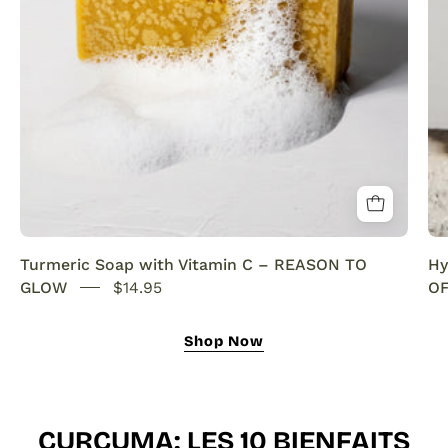
SENSEOFREASONS
Turmeric Soap with Vitamin C – REASON TO
Hy
GLOW
$14.95
OF
Shop Now
CURCUMA: LES 10 BIENFAITS