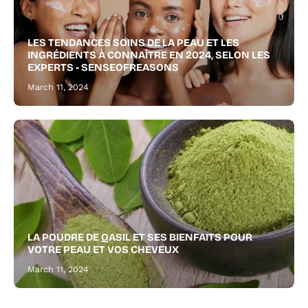
a
thicker,
LES TENDANCES SOINS DE LA PEAU ET LES
healthier
INGRÉDIENTS À CONNAÎTRE EN 2024, SELON LES
beard.
EXPERTS - SENSEOFREASONS
March 11, 2024
LA POUDRE DE QASIL ET SES BIENFAITS POUR
VOTRE PEAU ET VOS CHEVEUX
March 11, 2024