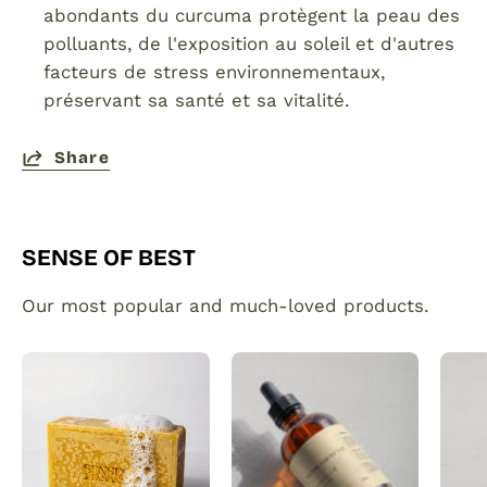
abondants du curcuma protègent la peau des
polluants, de l'exposition au soleil et d'autres
facteurs de stress environnementaux,
préservant sa santé et sa vitalité.
Share
SENSE OF BEST
Our most popular and much-loved products.
Organic
Plant
Turmeric
made
Soap
hair
Bar
and
with
beard