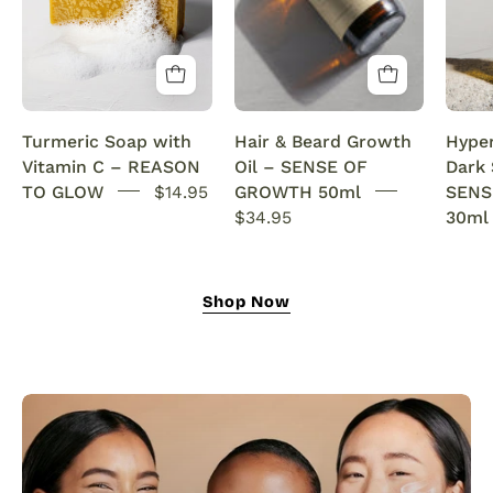
Vitamin
growth
C
serum
Brightening
infused
&
with
Anti-
rosemary
Turmeric Soap with
Hair & Beard Growth
Hype
Acne
oil.
Vitamin C – REASON
Oil – SENSE OF
Dark
SENSEOFREASONS
This
TO GLOW
$14.95
GROWTH 50ml
SENS
natural
$34.95
30ml
growth
oil
nourishes,
Shop Now
strengthens,
and
revitalizes
for
fuller
hair
and